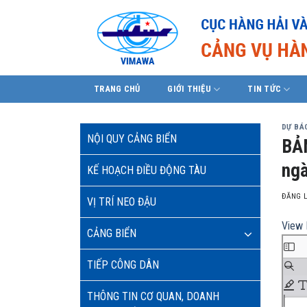
Skip
to
content
TRANG CHỦ
GIỚI THIỆU
TIN TỨC
DỰ BÁO
NỘI QUY CẢNG BIỂN
BẢ
ngà
KẾ HOẠCH ĐIỀU ĐỘNG TÀU
ĐĂNG 
VỊ TRÍ NEO ĐẬU
View 
CẢNG BIỂN
TIẾP CÔNG DÂN
THÔNG TIN CƠ QUAN, DOANH