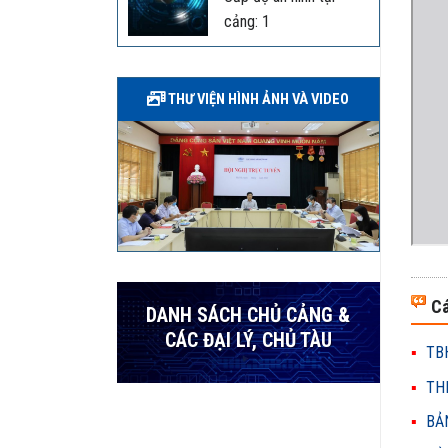
cảng: 1
THƯ VIỆN HÌNH ẢNH VÀ VIDEO
Cá
DANH SÁCH CHỦ CẢNG &
CÁC ĐẠI LÝ, CHỦ TÀU
TBH
THH
BẢN