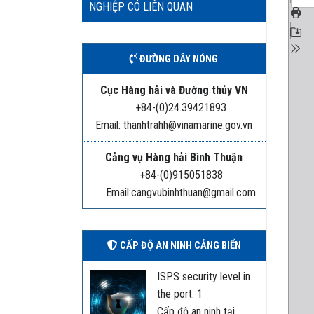
NGHIỆP CÓ LIÊN QUAN
ĐƯỜNG DÂY NÓNG
Cục Hàng hải và Đường thủy VN
+84-(0)24.39421893
Email: thanhtrahh@vinamarine.gov.vn
Cảng vụ Hàng hải Bình Thuận
+84-(0)915051838
Email:cangvubinhthuan@gmail.com
CẤP ĐỘ AN NINH CẢNG BIỂN
ISPS security level in
the port: 1
Cấp độ an ninh tại