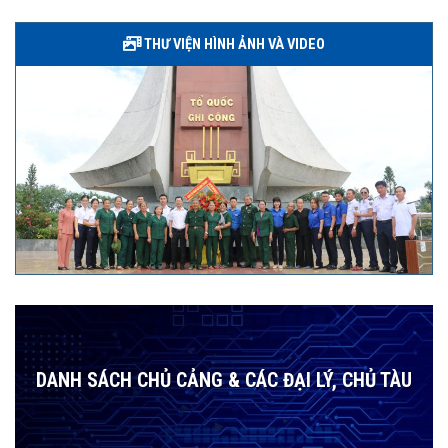
THƯ VIỆN HÌNH ẢNH VÀ VIDEO
DANH SÁCH CHỦ CẢNG & CÁC ĐẠI LÝ, CHỦ TÀU