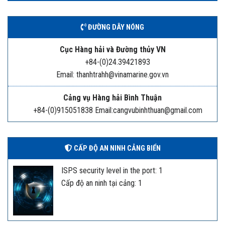
ĐƯỜNG DÂY NÓNG
Cục Hàng hải và Đường thủy VN
+84-(0)24.39421893
Email: thanhtrahh@vinamarine.gov.vn
Cảng vụ Hàng hải Bình Thuận
+84-(0)915051838 Email:cangvubinhthuan@gmail.com
CẤP ĐỘ AN NINH CẢNG BIỂN
ISPS security level in the port: 1
Cấp độ an ninh tại cảng: 1