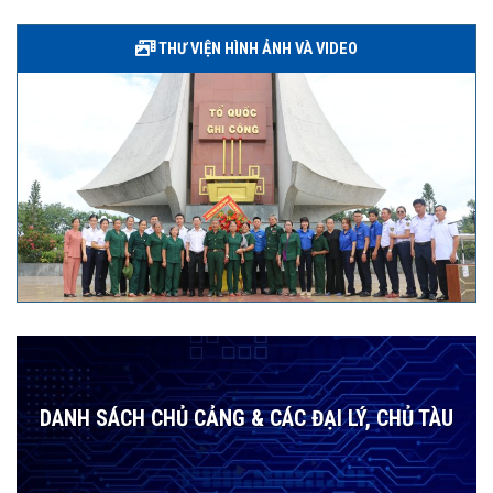
THƯ VIỆN HÌNH ẢNH VÀ VIDEO
DANH SÁCH CHỦ CẢNG & CÁC ĐẠI LÝ, CHỦ TÀU