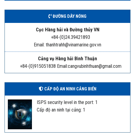
ĐƯỜNG DÂY NÓNG
Cục Hàng hải và Đường thủy VN
+84-(0)24.39421893
Email: thanhtrahh@vinamarine.gov.vn
Cảng vụ Hàng hải Bình Thuận
+84-(0)915051838 Email:cangvubinhthuan@gmail.com
CẤP ĐỘ AN NINH CẢNG BIỂN
ISPS security level in the port: 1
Cấp độ an ninh tại cảng: 1