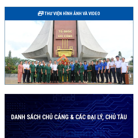
THƯ VIỆN HÌNH ẢNH VÀ VIDEO
DANH SÁCH CHỦ CẢNG & CÁC ĐẠI LÝ, CHỦ TÀU