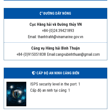
ĐƯỜNG DÂY NÓNG
Cục Hàng hải và Đường thủy VN
+84-(0)24.39421893
Email: thanhtrahh@vinamarine.gov.vn
Cảng vụ Hàng hải Bình Thuận
+84-(0)915051838 Email:cangvubinhthuan@gmail.com
CẤP ĐỘ AN NINH CẢNG BIỂN
ISPS security level in the port: 1
Cấp độ an ninh tại cảng: 1