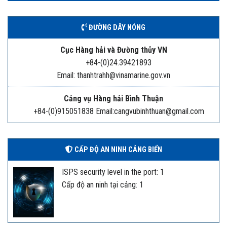
ĐƯỜNG DÂY NÓNG
Cục Hàng hải và Đường thủy VN
+84-(0)24.39421893
Email: thanhtrahh@vinamarine.gov.vn
Cảng vụ Hàng hải Bình Thuận
+84-(0)915051838 Email:cangvubinhthuan@gmail.com
CẤP ĐỘ AN NINH CẢNG BIỂN
ISPS security level in the port: 1
Cấp độ an ninh tại cảng: 1