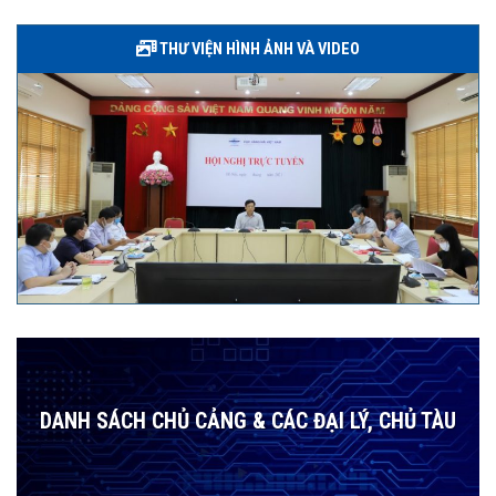
THƯ VIỆN HÌNH ẢNH VÀ VIDEO
DANH SÁCH CHỦ CẢNG & CÁC ĐẠI LÝ, CHỦ TÀU