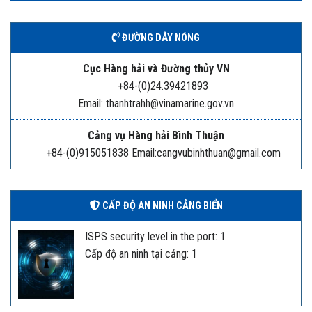
ĐƯỜNG DÂY NÓNG
Cục Hàng hải và Đường thủy VN
+84-(0)24.39421893
Email: thanhtrahh@vinamarine.gov.vn
Cảng vụ Hàng hải Bình Thuận
+84-(0)915051838 Email:cangvubinhthuan@gmail.com
CẤP ĐỘ AN NINH CẢNG BIỂN
ISPS security level in the port: 1
Cấp độ an ninh tại cảng: 1