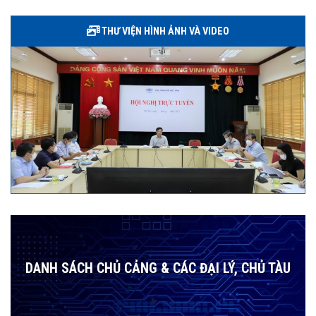
THƯ VIỆN HÌNH ẢNH VÀ VIDEO
DANH SÁCH CHỦ CẢNG & CÁC ĐẠI LÝ, CHỦ TÀU