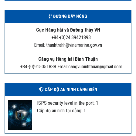
ĐƯỜNG DÂY NÓNG
Cục Hàng hải và Đường thủy VN
+84-(0)24.39421893
Email: thanhtrahh@vinamarine.gov.vn
Cảng vụ Hàng hải Bình Thuận
+84-(0)915051838 Email:cangvubinhthuan@gmail.com
CẤP ĐỘ AN NINH CẢNG BIỂN
ISPS security level in the port: 1
Cấp độ an ninh tại cảng: 1