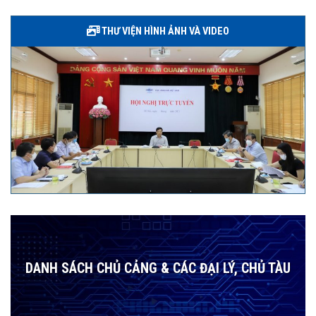
THƯ VIỆN HÌNH ẢNH VÀ VIDEO
DANH SÁCH CHỦ CẢNG & CÁC ĐẠI LÝ, CHỦ TÀU