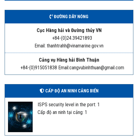
ĐƯỜNG DÂY NÓNG
Cục Hàng hải và Đường thủy VN
+84-(0)24.39421893
Email: thanhtrahh@vinamarine.gov.vn
Cảng vụ Hàng hải Bình Thuận
+84-(0)915051838 Email:cangvubinhthuan@gmail.com
CẤP ĐỘ AN NINH CẢNG BIỂN
ISPS security level in the port: 1
Cấp độ an ninh tại cảng: 1