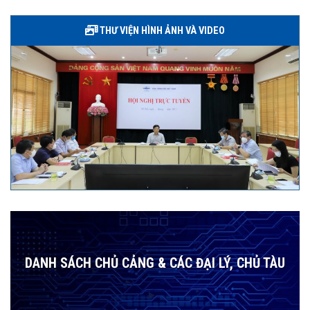
THƯ VIỆN HÌNH ẢNH VÀ VIDEO
DANH SÁCH CHỦ CẢNG & CÁC ĐẠI LÝ, CHỦ TÀU