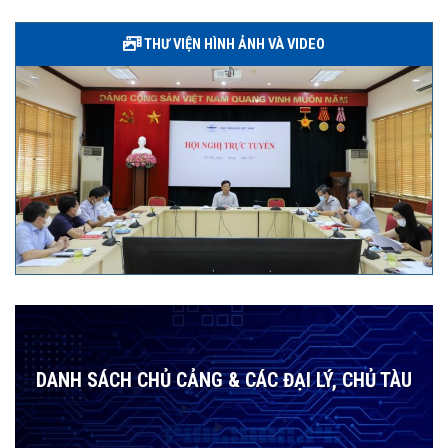
THƯ VIỆN HÌNH ẢNH VÀ VIDEO
DANH SÁCH CHỦ CẢNG & CÁC ĐẠI LÝ, CHỦ TÀU