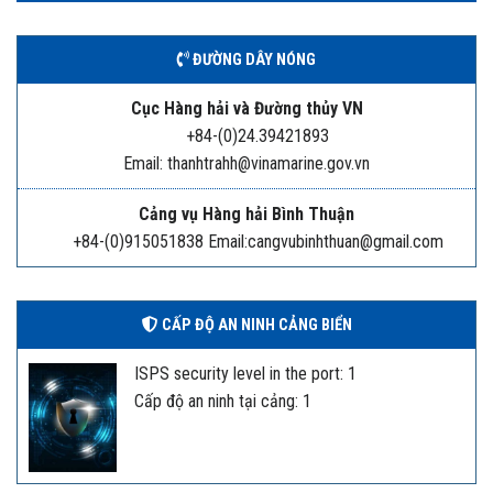
ĐƯỜNG DÂY NÓNG
Cục Hàng hải và Đường thủy VN
+84-(0)24.39421893
Email: thanhtrahh@vinamarine.gov.vn
Cảng vụ Hàng hải Bình Thuận
+84-(0)915051838 Email:cangvubinhthuan@gmail.com
CẤP ĐỘ AN NINH CẢNG BIỂN
ISPS security level in the port: 1
Cấp độ an ninh tại cảng: 1