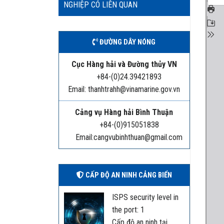
NGHIỆP CÓ LIÊN QUAN
ĐƯỜNG DÂY NÓNG
Cục Hàng hải và Đường thủy VN
+84-(0)24.39421893
Email: thanhtrahh@vinamarine.gov.vn
Cảng vụ Hàng hải Bình Thuận
+84-(0)915051838
Email:cangvubinhthuan@gmail.com
CẤP ĐỘ AN NINH CẢNG BIỂN
ISPS security level in
the port: 1
Cấp độ an ninh tại