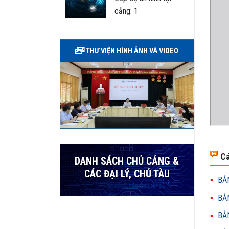
cảng: 1
THƯ VIỆN HÌNH ẢNH VÀ VIDEO
Cá
DANH SÁCH CHỦ CẢNG &
CÁC ĐẠI LÝ, CHỦ TÀU
BẢN
BẢN
BẢN