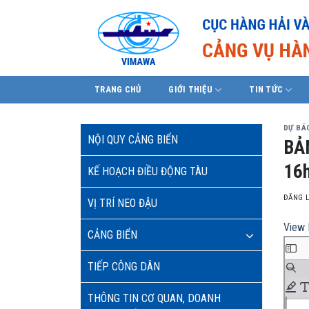
Skip
to
content
TRANG CHỦ
GIỚI THIỆU
TIN TỨC
DỰ BÁO
NỘI QUY CẢNG BIỂN
BẢ
16h
KẾ HOẠCH ĐIỀU ĐỘNG TÀU
ĐĂNG 
VỊ TRÍ NEO ĐẬU
View 
CẢNG BIỂN
TIẾP CÔNG DÂN
THÔNG TIN CƠ QUAN, DOANH