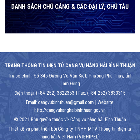
DANH SÁCH CHỦ CẢNG & CÁC ĐẠI LÝ, CHỦ TÀU
TRANG THÔNG TIN ĐIỆN TỬ CẢNG VỤ HÀNG HẢI BÌNH THUẬN
Trụ sở chính: Số 345 Đường Võ Văn Kiệt, Phường Phú Thủy, tỉnh
Lâm Đồng
Điện thoại: (+84-252) 3822353 | Fax: (+84-252) 3830315
Email: cangvubinhthuan@gmail.com | Website:
http://cangvuhanghaibinhthuan.gov.vn
© 2021 Bản quyền thuộc về Cảng vụ hàng hải Bình Thuận
Thiết kế và phát triển bởi Công ty TNHH MTV Thông tin điện tử
hàng hải Việt Nam (VISHIPEL)