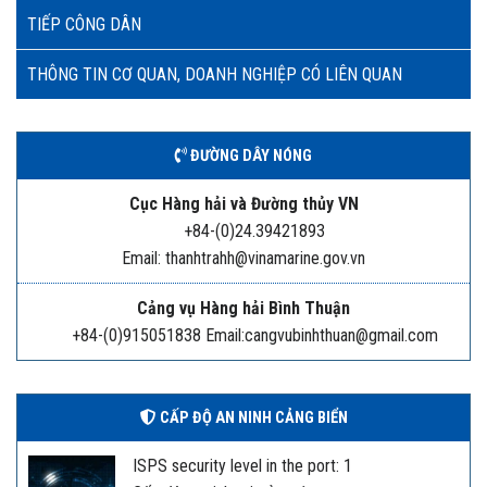
TIẾP CÔNG DÂN
THÔNG TIN CƠ QUAN, DOANH NGHIỆP CÓ LIÊN QUAN
ĐƯỜNG DÂY NÓNG
Cục Hàng hải và Đường thủy VN
+84-(0)24.39421893
Email: thanhtrahh@vinamarine.gov.vn
Cảng vụ Hàng hải Bình Thuận
+84-(0)915051838 Email:cangvubinhthuan@gmail.com
CẤP ĐỘ AN NINH CẢNG BIỂN
ISPS security level in the port: 1