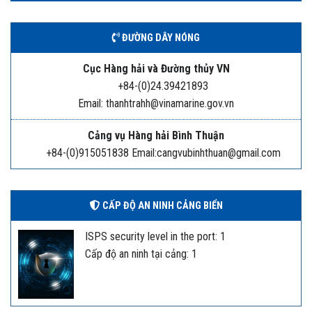
ĐƯỜNG DÂY NÓNG
Cục Hàng hải và Đường thủy VN
+84-(0)24.39421893
Email: thanhtrahh@vinamarine.gov.vn
Cảng vụ Hàng hải Bình Thuận
+84-(0)915051838 Email:cangvubinhthuan@gmail.com
CẤP ĐỘ AN NINH CẢNG BIỂN
ISPS security level in the port: 1
Cấp độ an ninh tại cảng: 1