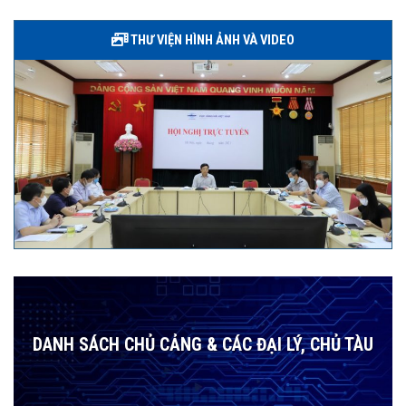
THƯ VIỆN HÌNH ẢNH VÀ VIDEO
DANH SÁCH CHỦ CẢNG & CÁC ĐẠI LÝ, CHỦ TÀU