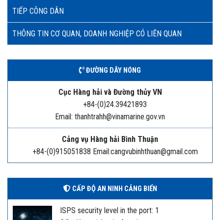
TIẾP CÔNG DÂN
THÔNG TIN CƠ QUAN, DOANH NGHIỆP CÓ LIÊN QUAN
ĐƯỜNG DÂY NÓNG
Cục Hàng hải và Đường thủy VN
+84-(0)24.39421893
Email: thanhtrahh@vinamarine.gov.vn
Cảng vụ Hàng hải Bình Thuận
+84-(0)915051838 Email:cangvubinhthuan@gmail.com
CẤP ĐỘ AN NINH CẢNG BIỂN
ISPS security level in the port: 1