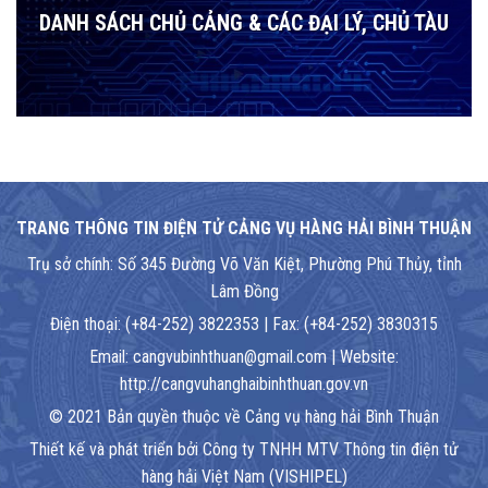
DANH SÁCH CHỦ CẢNG & CÁC ĐẠI LÝ, CHỦ TÀU
TRANG THÔNG TIN ĐIỆN TỬ CẢNG VỤ HÀNG HẢI BÌNH THUẬN
Trụ sở chính: Số 345 Đường Võ Văn Kiệt, Phường Phú Thủy, tỉnh
Lâm Đồng
Điện thoại: (+84-252) 3822353 | Fax: (+84-252) 3830315
Email: cangvubinhthuan@gmail.com | Website:
http://cangvuhanghaibinhthuan.gov.vn
© 2021 Bản quyền thuộc về Cảng vụ hàng hải Bình Thuận
Thiết kế và phát triển bởi Công ty TNHH MTV Thông tin điện tử
hàng hải Việt Nam (VISHIPEL)