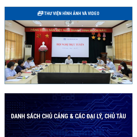
THƯ VIỆN HÌNH ẢNH VÀ VIDEO
DANH SÁCH CHỦ CẢNG & CÁC ĐẠI LÝ, CHỦ TÀU