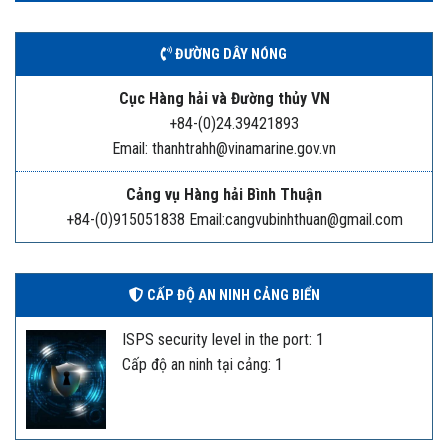
ĐƯỜNG DÂY NÓNG
Cục Hàng hải và Đường thủy VN
+84-(0)24.39421893
Email: thanhtrahh@vinamarine.gov.vn
Cảng vụ Hàng hải Bình Thuận
+84-(0)915051838 Email:cangvubinhthuan@gmail.com
CẤP ĐỘ AN NINH CẢNG BIỂN
ISPS security level in the port: 1
Cấp độ an ninh tại cảng: 1