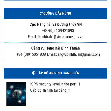
ĐƯỜNG DÂY NÓNG
Cục Hàng hải và Đường thủy VN
+84-(0)24.39421893
Email: thanhtrahh@vinamarine.gov.vn
Cảng vụ Hàng hải Bình Thuận
+84-(0)915051838 Email:cangvubinhthuan@gmail.com
CẤP ĐỘ AN NINH CẢNG BIỂN
ISPS security level in the port: 1
Cấp độ an ninh tại cảng: 1