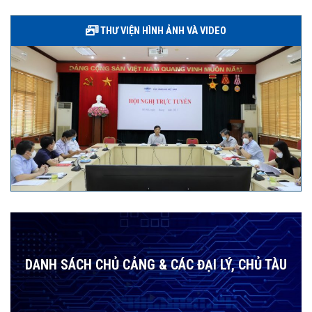
THƯ VIỆN HÌNH ẢNH VÀ VIDEO
DANH SÁCH CHỦ CẢNG & CÁC ĐẠI LÝ, CHỦ TÀU