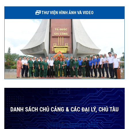
THƯ VIỆN HÌNH ẢNH VÀ VIDEO
DANH SÁCH CHỦ CẢNG & CÁC ĐẠI LÝ, CHỦ TÀU