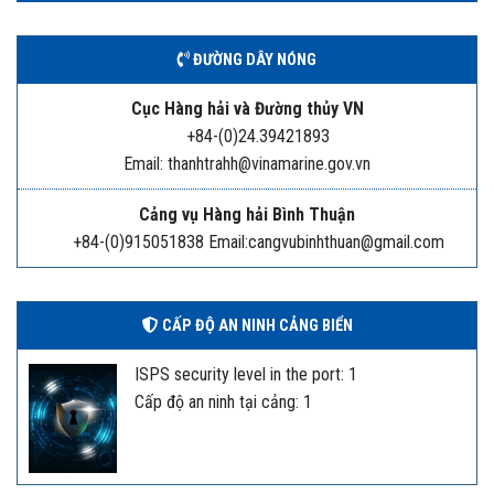
ĐƯỜNG DÂY NÓNG
Cục Hàng hải và Đường thủy VN
+84-(0)24.39421893
Email: thanhtrahh@vinamarine.gov.vn
Cảng vụ Hàng hải Bình Thuận
+84-(0)915051838 Email:cangvubinhthuan@gmail.com
CẤP ĐỘ AN NINH CẢNG BIỂN
ISPS security level in the port: 1
Cấp độ an ninh tại cảng: 1