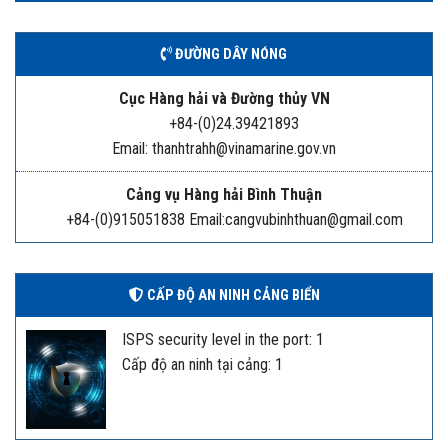
ĐƯỜNG DÂY NÓNG
Cục Hàng hải và Đường thủy VN
+84-(0)24.39421893
Email: thanhtrahh@vinamarine.gov.vn
Cảng vụ Hàng hải Bình Thuận
+84-(0)915051838 Email:cangvubinhthuan@gmail.com
CẤP ĐỘ AN NINH CẢNG BIỂN
ISPS security level in the port: 1
Cấp độ an ninh tại cảng: 1