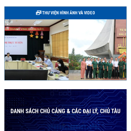
THƯ VIỆN HÌNH ẢNH VÀ VIDEO
DANH SÁCH CHỦ CẢNG & CÁC ĐẠI LÝ, CHỦ TÀU