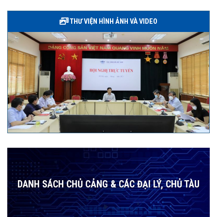
THƯ VIỆN HÌNH ẢNH VÀ VIDEO
DANH SÁCH CHỦ CẢNG & CÁC ĐẠI LÝ, CHỦ TÀU