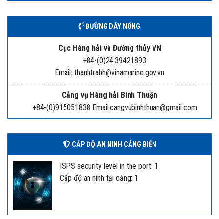
ĐƯỜNG DÂY NÓNG
Cục Hàng hải và Đường thủy VN
+84-(0)24.39421893
Email: thanhtrahh@vinamarine.gov.vn
Cảng vụ Hàng hải Bình Thuận
+84-(0)915051838 Email:cangvubinhthuan@gmail.com
CẤP ĐỘ AN NINH CẢNG BIỂN
ISPS security level in the port: 1
Cấp độ an ninh tại cảng: 1