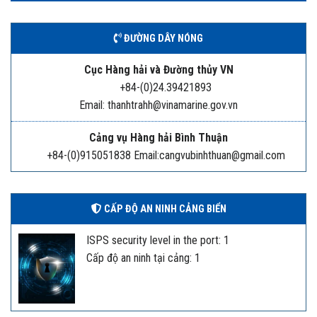
ĐƯỜNG DÂY NÓNG
Cục Hàng hải và Đường thủy VN
+84-(0)24.39421893
Email: thanhtrahh@vinamarine.gov.vn
Cảng vụ Hàng hải Bình Thuận
+84-(0)915051838 Email:cangvubinhthuan@gmail.com
CẤP ĐỘ AN NINH CẢNG BIỂN
ISPS security level in the port: 1
Cấp độ an ninh tại cảng: 1