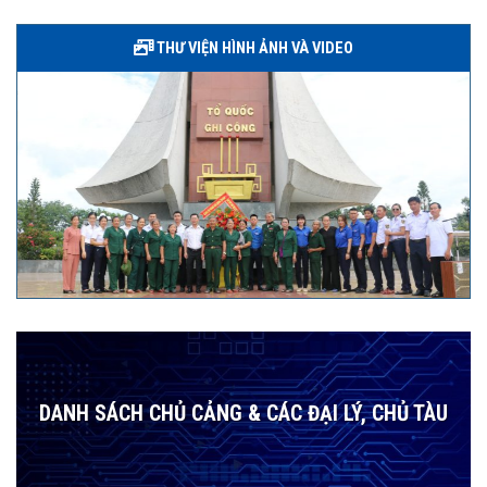
THƯ VIỆN HÌNH ẢNH VÀ VIDEO
DANH SÁCH CHỦ CẢNG & CÁC ĐẠI LÝ, CHỦ TÀU