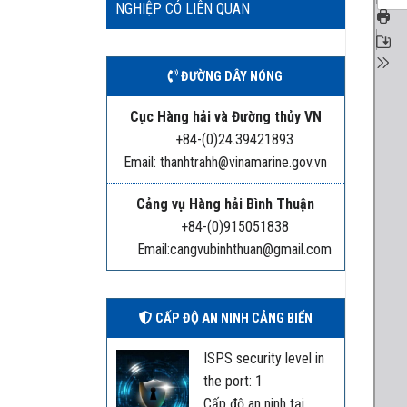
NGHIỆP CÓ LIÊN QUAN
ĐƯỜNG DÂY NÓNG
Cục Hàng hải và Đường thủy VN
+84-(0)24.39421893
Email: thanhtrahh@vinamarine.gov.vn
Cảng vụ Hàng hải Bình Thuận
+84-(0)915051838
Email:cangvubinhthuan@gmail.com
CẤP ĐỘ AN NINH CẢNG BIỂN
ISPS security level in
the port: 1
Cấp độ an ninh tại