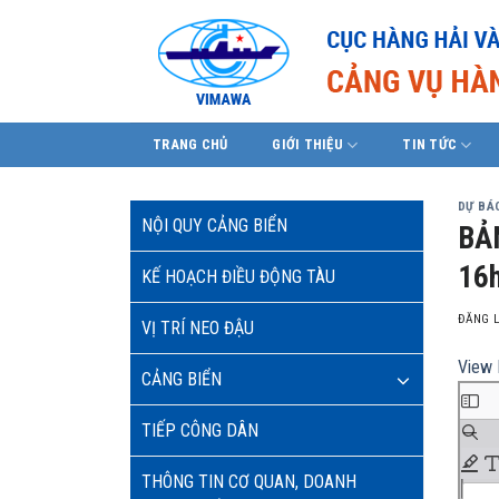
Skip
to
content
TRANG CHỦ
GIỚI THIỆU
TIN TỨC
DỰ BÁO
NỘI QUY CẢNG BIỂN
BẢ
16h
KẾ HOẠCH ĐIỀU ĐỘNG TÀU
ĐĂNG 
VỊ TRÍ NEO ĐẬU
View 
CẢNG BIỂN
TIẾP CÔNG DÂN
THÔNG TIN CƠ QUAN, DOANH