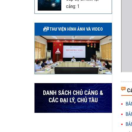
cảng: 1
THƯ VIỆN HÌNH ẢNH VÀ VIDEO
Cá
DANH SÁCH CHỦ CẢNG &
CÁC ĐẠI LÝ, CHỦ TÀU
BẢN
BẢN
BẢN