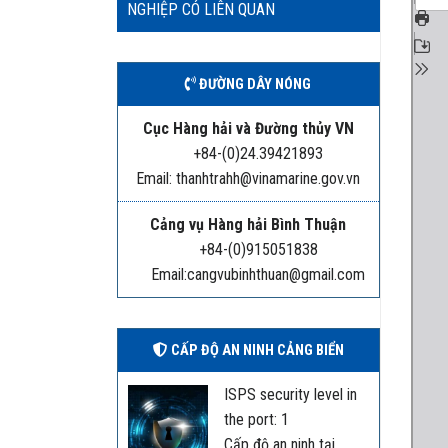
NGHIỆP CÓ LIÊN QUAN
ĐƯỜNG DÂY NÓNG
Cục Hàng hải và Đường thủy VN
+84-(0)24.39421893
Email: thanhtrahh@vinamarine.gov.vn
Cảng vụ Hàng hải Bình Thuận
+84-(0)915051838
Email:cangvubinhthuan@gmail.com
CẤP ĐỘ AN NINH CẢNG BIỂN
ISPS security level in
the port: 1
Cấp độ an ninh tại