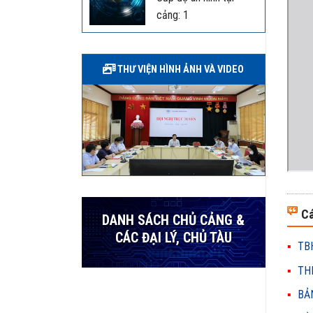
cảng: 1
THƯ VIỆN HÌNH ẢNH VÀ VIDEO
Cá
DANH SÁCH CHỦ CẢNG &
CÁC ĐẠI LÝ, CHỦ TÀU
TBH
THH
BẢN