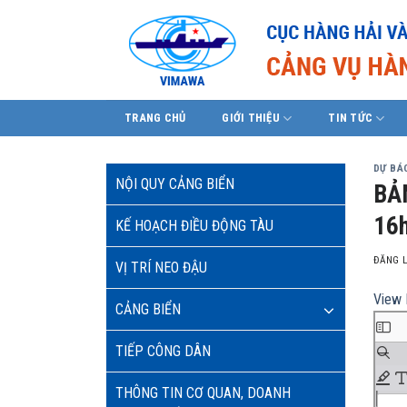
Skip
to
content
TRANG CHỦ
GIỚI THIỆU
TIN TỨC
DỰ BÁO
NỘI QUY CẢNG BIỂN
BẢ
16h
KẾ HOẠCH ĐIỀU ĐỘNG TÀU
ĐĂNG 
VỊ TRÍ NEO ĐẬU
View 
CẢNG BIỂN
TIẾP CÔNG DÂN
THÔNG TIN CƠ QUAN, DOANH