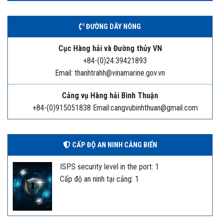
ĐƯỜNG DÂY NÓNG
Cục Hàng hải và Đường thủy VN
+84-(0)24.39421893
Email: thanhtrahh@vinamarine.gov.vn
Cảng vụ Hàng hải Bình Thuận
+84-(0)915051838 Email:cangvubinhthuan@gmail.com
CẤP ĐỘ AN NINH CẢNG BIỂN
ISPS security level in the port: 1
Cấp độ an ninh tại cảng: 1