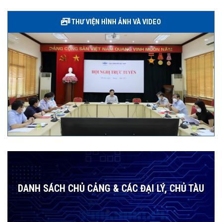
THƯ VIỆN HÌNH ẢNH VÀ VIDEO
DANH SÁCH CHỦ CẢNG & CÁC ĐẠI LÝ, CHỦ TÀU