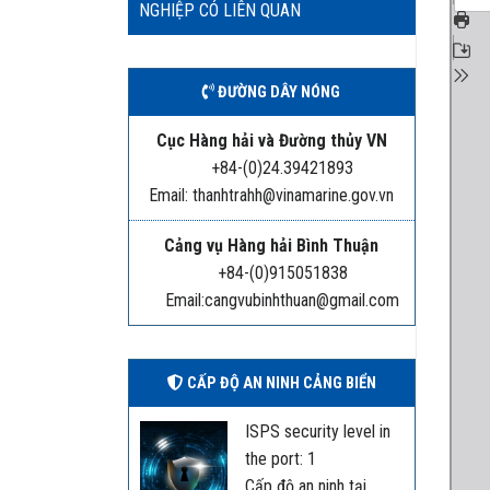
NGHIỆP CÓ LIÊN QUAN
ĐƯỜNG DÂY NÓNG
Cục Hàng hải và Đường thủy VN
+84-(0)24.39421893
Email: thanhtrahh@vinamarine.gov.vn
Cảng vụ Hàng hải Bình Thuận
+84-(0)915051838
Email:cangvubinhthuan@gmail.com
CẤP ĐỘ AN NINH CẢNG BIỂN
ISPS security level in
the port: 1
Cấp độ an ninh tại