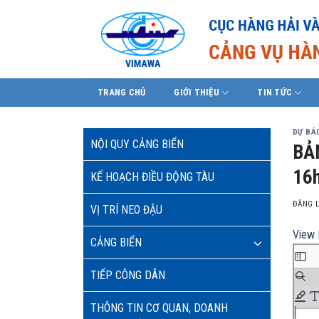
Skip
to
content
TRANG CHỦ
GIỚI THIỆU
TIN TỨC
DỰ BÁO
NỘI QUY CẢNG BIỂN
BẢ
16h
KẾ HOẠCH ĐIỀU ĐỘNG TÀU
ĐĂNG 
VỊ TRÍ NEO ĐẬU
View 
CẢNG BIỂN
TIẾP CÔNG DÂN
THÔNG TIN CƠ QUAN, DOANH