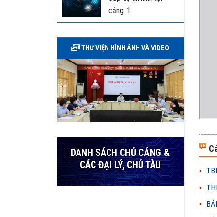
cảng: 1
THƯ VIỆN HÌNH ẢNH VÀ VIDEO
Cá
DANH SÁCH CHỦ CẢNG &
CÁC ĐẠI LÝ, CHỦ TÀU
TBH
THH
BẢN