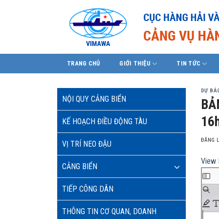
Skip
to
content
TRANG CHỦ
GIỚI THIỆU
TIN TỨC
DỰ BÁO
NỘI QUY CẢNG BIỂN
BẢ
16h
KẾ HOẠCH ĐIỀU ĐỘNG TÀU
ĐĂNG 
VỊ TRÍ NEO ĐẬU
View 
CẢNG BIỂN
TIẾP CÔNG DÂN
THÔNG TIN CƠ QUAN, DOANH