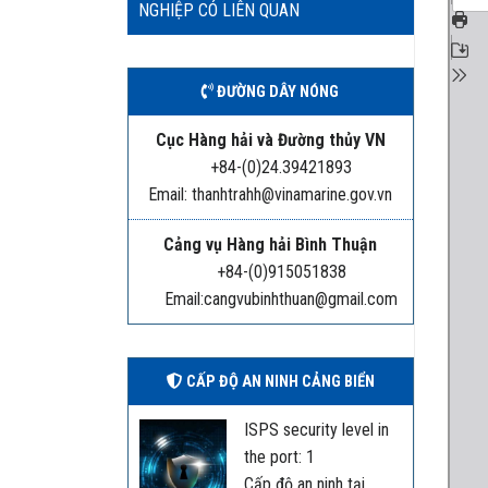
NGHIỆP CÓ LIÊN QUAN
ĐƯỜNG DÂY NÓNG
Cục Hàng hải và Đường thủy VN
+84-(0)24.39421893
Email: thanhtrahh@vinamarine.gov.vn
Cảng vụ Hàng hải Bình Thuận
+84-(0)915051838
Email:cangvubinhthuan@gmail.com
CẤP ĐỘ AN NINH CẢNG BIỂN
ISPS security level in
the port: 1
Cấp độ an ninh tại