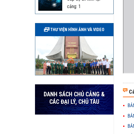
cảng: 1
THƯ VIỆN HÌNH ẢNH VÀ VIDEO
Cá
DANH SÁCH CHỦ CẢNG &
CÁC ĐẠI LÝ, CHỦ TÀU
BẢN
BẢN
BẢN