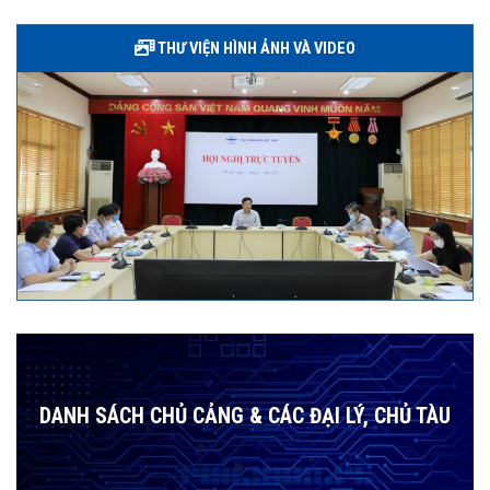
THƯ VIỆN HÌNH ẢNH VÀ VIDEO
DANH SÁCH CHỦ CẢNG & CÁC ĐẠI LÝ, CHỦ TÀU