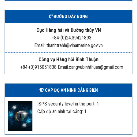
ĐƯỜNG DÂY NÓNG
Cục Hàng hải và Đường thủy VN
+84-(0)24.39421893
Email: thanhtrahh@vinamarine.gov.vn
Cảng vụ Hàng hải Bình Thuận
+84-(0)915051838 Email:cangvubinhthuan@gmail.com
CẤP ĐỘ AN NINH CẢNG BIỂN
ISPS security level in the port: 1
Cấp độ an ninh tại cảng: 1