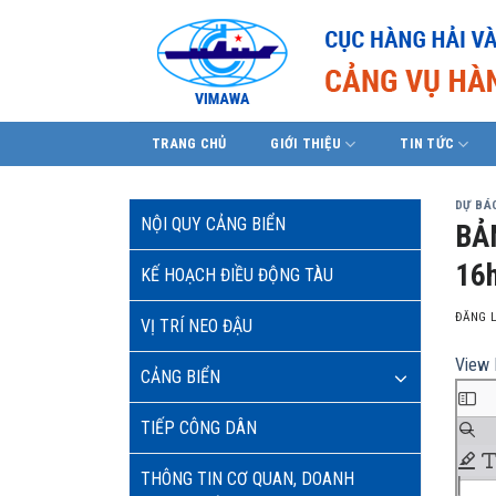
Skip
to
content
TRANG CHỦ
GIỚI THIỆU
TIN TỨC
DỰ BÁO
NỘI QUY CẢNG BIỂN
BẢ
16h
KẾ HOẠCH ĐIỀU ĐỘNG TÀU
ĐĂNG 
VỊ TRÍ NEO ĐẬU
View 
CẢNG BIỂN
TIẾP CÔNG DÂN
THÔNG TIN CƠ QUAN, DOANH