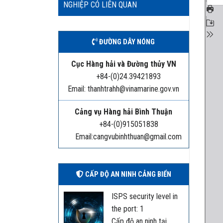
NGHIỆP CÓ LIÊN QUAN
ĐƯỜNG DÂY NÓNG
Cục Hàng hải và Đường thủy VN
+84-(0)24.39421893
Email: thanhtrahh@vinamarine.gov.vn
Cảng vụ Hàng hải Bình Thuận
+84-(0)915051838
Email:cangvubinhthuan@gmail.com
CẤP ĐỘ AN NINH CẢNG BIỂN
ISPS security level in
the port: 1
Cấp độ an ninh tại