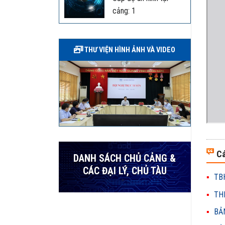
cảng: 1
THƯ VIỆN HÌNH ẢNH VÀ VIDEO
Cá
DANH SÁCH CHỦ CẢNG &
CÁC ĐẠI LÝ, CHỦ TÀU
TBH
THH
BẢN