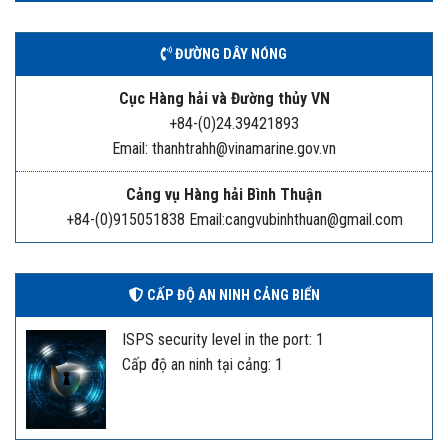
ĐƯỜNG DÂY NÓNG
Cục Hàng hải và Đường thủy VN
+84-(0)24.39421893
Email: thanhtrahh@vinamarine.gov.vn
Cảng vụ Hàng hải Bình Thuận
+84-(0)915051838 Email:cangvubinhthuan@gmail.com
CẤP ĐỘ AN NINH CẢNG BIỂN
ISPS security level in the port: 1
Cấp độ an ninh tại cảng: 1