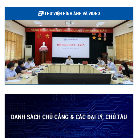
THƯ VIỆN HÌNH ẢNH VÀ VIDEO
DANH SÁCH CHỦ CẢNG & CÁC ĐẠI LÝ, CHỦ TÀU