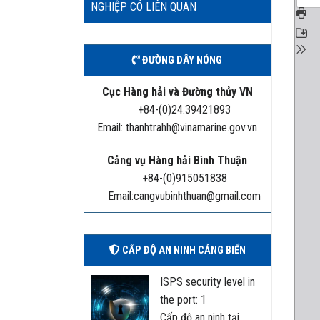
NGHIỆP CÓ LIÊN QUAN
ĐƯỜNG DÂY NÓNG
Cục Hàng hải và Đường thủy VN
+84-(0)24.39421893
Email: thanhtrahh@vinamarine.gov.vn
Cảng vụ Hàng hải Bình Thuận
+84-(0)915051838
Email:cangvubinhthuan@gmail.com
CẤP ĐỘ AN NINH CẢNG BIỂN
ISPS security level in
the port: 1
Cấp độ an ninh tại