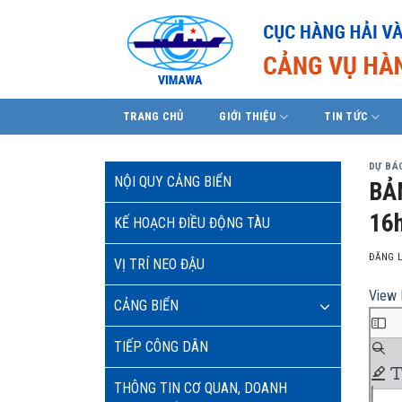
Skip
to
content
TRANG CHỦ
GIỚI THIỆU
TIN TỨC
DỰ BÁO
NỘI QUY CẢNG BIỂN
BẢ
16h
KẾ HOẠCH ĐIỀU ĐỘNG TÀU
ĐĂNG 
VỊ TRÍ NEO ĐẬU
View 
CẢNG BIỂN
TIẾP CÔNG DÂN
THÔNG TIN CƠ QUAN, DOANH