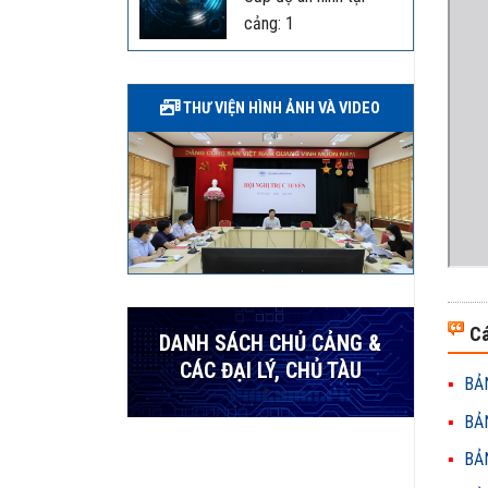
cảng: 1
THƯ VIỆN HÌNH ẢNH VÀ VIDEO
Cá
DANH SÁCH CHỦ CẢNG &
CÁC ĐẠI LÝ, CHỦ TÀU
BẢN
BẢN
BẢN