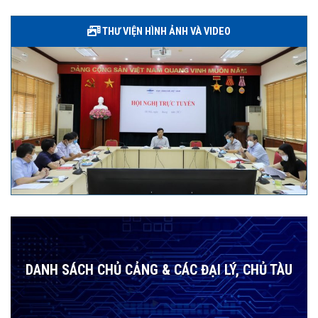
THƯ VIỆN HÌNH ẢNH VÀ VIDEO
DANH SÁCH CHỦ CẢNG & CÁC ĐẠI LÝ, CHỦ TÀU