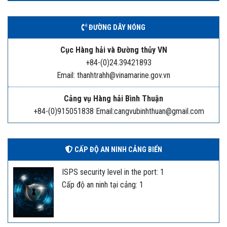
ĐƯỜNG DÂY NÓNG
Cục Hàng hải và Đường thủy VN
+84-(0)24.39421893
Email: thanhtrahh@vinamarine.gov.vn
Cảng vụ Hàng hải Bình Thuận
+84-(0)915051838 Email:cangvubinhthuan@gmail.com
CẤP ĐỘ AN NINH CẢNG BIỂN
ISPS security level in the port: 1
Cấp độ an ninh tại cảng: 1