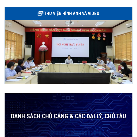
THƯ VIỆN HÌNH ẢNH VÀ VIDEO
DANH SÁCH CHỦ CẢNG & CÁC ĐẠI LÝ, CHỦ TÀU