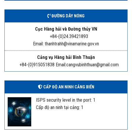
ĐƯỜNG DÂY NÓNG
Cục Hàng hải và Đường thủy VN
+84-(0)24.39421893
Email: thanhtrahh@vinamarine.gov.vn
Cảng vụ Hàng hải Bình Thuận
+84-(0)915051838 Email:cangvubinhthuan@gmail.com
CẤP ĐỘ AN NINH CẢNG BIỂN
ISPS security level in the port: 1
Cấp độ an ninh tại cảng: 1