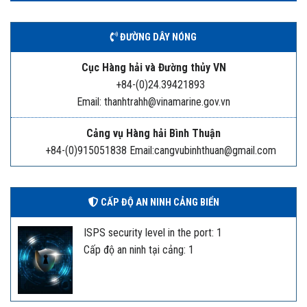
ĐƯỜNG DÂY NÓNG
Cục Hàng hải và Đường thủy VN
+84-(0)24.39421893
Email: thanhtrahh@vinamarine.gov.vn
Cảng vụ Hàng hải Bình Thuận
+84-(0)915051838 Email:cangvubinhthuan@gmail.com
CẤP ĐỘ AN NINH CẢNG BIỂN
ISPS security level in the port: 1
Cấp độ an ninh tại cảng: 1