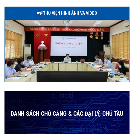
THƯ VIỆN HÌNH ẢNH VÀ VIDEO
DANH SÁCH CHỦ CẢNG & CÁC ĐẠI LÝ, CHỦ TÀU