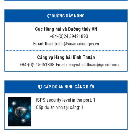
ĐƯỜNG DÂY NÓNG
Cục Hàng hải và Đường thủy VN
+84-(0)24.39421893
Email: thanhtrahh@vinamarine.gov.vn
Cảng vụ Hàng hải Bình Thuận
+84-(0)915051838 Email:cangvubinhthuan@gmail.com
CẤP ĐỘ AN NINH CẢNG BIỂN
ISPS security level in the port: 1
Cấp độ an ninh tại cảng: 1