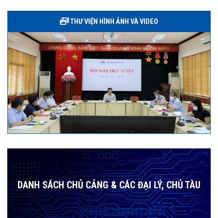
THƯ VIỆN HÌNH ẢNH VÀ VIDEO
DANH SÁCH CHỦ CẢNG & CÁC ĐẠI LÝ, CHỦ TÀU