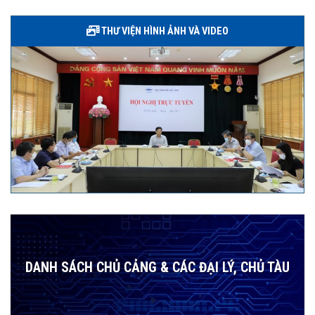
THƯ VIỆN HÌNH ẢNH VÀ VIDEO
DANH SÁCH CHỦ CẢNG & CÁC ĐẠI LÝ, CHỦ TÀU