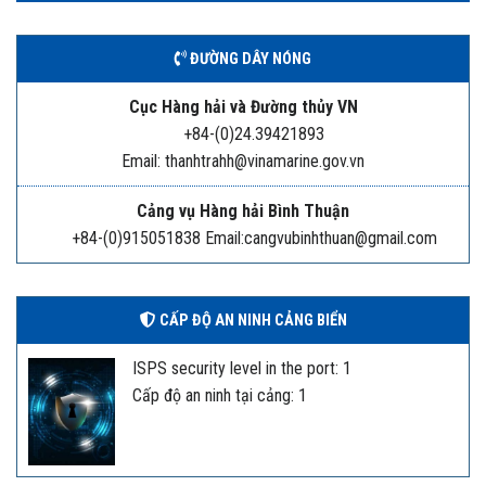
ĐƯỜNG DÂY NÓNG
Cục Hàng hải và Đường thủy VN
+84-(0)24.39421893
Email: thanhtrahh@vinamarine.gov.vn
Cảng vụ Hàng hải Bình Thuận
+84-(0)915051838 Email:cangvubinhthuan@gmail.com
CẤP ĐỘ AN NINH CẢNG BIỂN
ISPS security level in the port: 1
Cấp độ an ninh tại cảng: 1