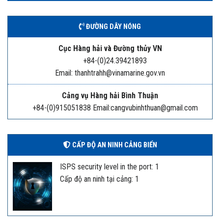
ĐƯỜNG DÂY NÓNG
Cục Hàng hải và Đường thủy VN
+84-(0)24.39421893
Email: thanhtrahh@vinamarine.gov.vn
Cảng vụ Hàng hải Bình Thuận
+84-(0)915051838 Email:cangvubinhthuan@gmail.com
CẤP ĐỘ AN NINH CẢNG BIỂN
ISPS security level in the port: 1
Cấp độ an ninh tại cảng: 1