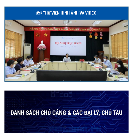
THƯ VIỆN HÌNH ẢNH VÀ VIDEO
DANH SÁCH CHỦ CẢNG & CÁC ĐẠI LÝ, CHỦ TÀU