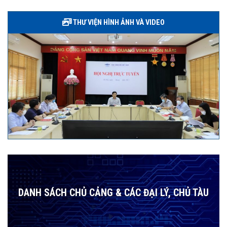
THƯ VIỆN HÌNH ẢNH VÀ VIDEO
DANH SÁCH CHỦ CẢNG & CÁC ĐẠI LÝ, CHỦ TÀU