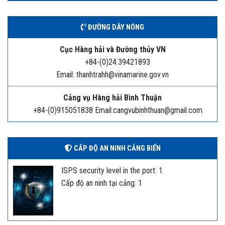
ĐƯỜNG DÂY NÓNG
Cục Hàng hải và Đường thủy VN
+84-(0)24.39421893
Email: thanhtrahh@vinamarine.gov.vn
Cảng vụ Hàng hải Bình Thuận
+84-(0)915051838 Email:cangvubinhthuan@gmail.com
CẤP ĐỘ AN NINH CẢNG BIỂN
ISPS security level in the port: 1
Cấp độ an ninh tại cảng: 1