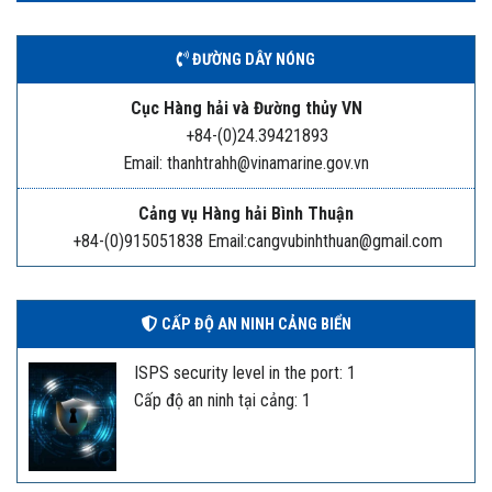
ĐƯỜNG DÂY NÓNG
Cục Hàng hải và Đường thủy VN
+84-(0)24.39421893
Email: thanhtrahh@vinamarine.gov.vn
Cảng vụ Hàng hải Bình Thuận
+84-(0)915051838 Email:cangvubinhthuan@gmail.com
CẤP ĐỘ AN NINH CẢNG BIỂN
ISPS security level in the port: 1
Cấp độ an ninh tại cảng: 1