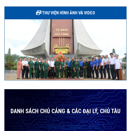
THƯ VIỆN HÌNH ẢNH VÀ VIDEO
DANH SÁCH CHỦ CẢNG & CÁC ĐẠI LÝ, CHỦ TÀU