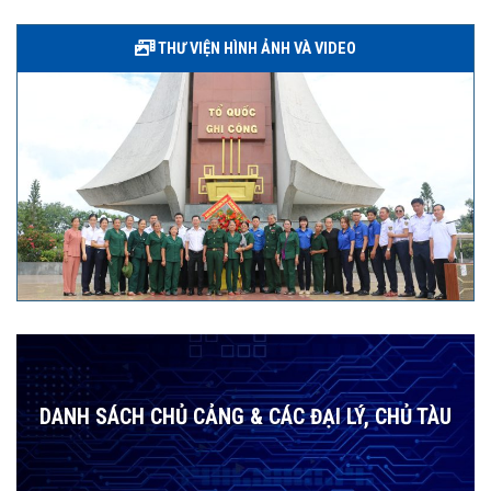
THƯ VIỆN HÌNH ẢNH VÀ VIDEO
DANH SÁCH CHỦ CẢNG & CÁC ĐẠI LÝ, CHỦ TÀU