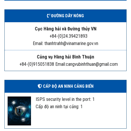
ĐƯỜNG DÂY NÓNG
Cục Hàng hải và Đường thủy VN
+84-(0)24.39421893
Email: thanhtrahh@vinamarine.gov.vn
Cảng vụ Hàng hải Bình Thuận
+84-(0)915051838 Email:cangvubinhthuan@gmail.com
CẤP ĐỘ AN NINH CẢNG BIỂN
ISPS security level in the port: 1
Cấp độ an ninh tại cảng: 1