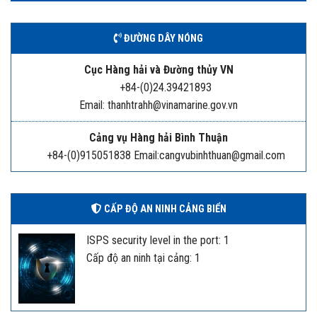
ĐƯỜNG DÂY NÓNG
Cục Hàng hải và Đường thủy VN
+84-(0)24.39421893
Email: thanhtrahh@vinamarine.gov.vn
Cảng vụ Hàng hải Bình Thuận
+84-(0)915051838 Email:cangvubinhthuan@gmail.com
CẤP ĐỘ AN NINH CẢNG BIỂN
ISPS security level in the port: 1
Cấp độ an ninh tại cảng: 1