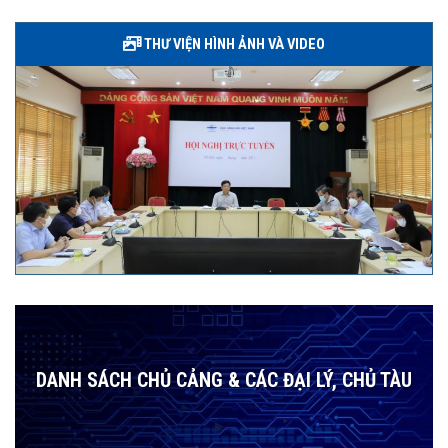
THƯ VIỆN HÌNH ẢNH VÀ VIDEO
DANH SÁCH CHỦ CẢNG & CÁC ĐẠI LÝ, CHỦ TÀU