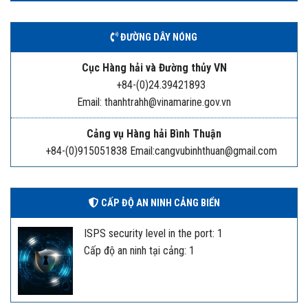
ĐƯỜNG DÂY NÓNG
Cục Hàng hải và Đường thủy VN
+84-(0)24.39421893
Email: thanhtrahh@vinamarine.gov.vn
Cảng vụ Hàng hải Bình Thuận
+84-(0)915051838 Email:cangvubinhthuan@gmail.com
CẤP ĐỘ AN NINH CẢNG BIỂN
ISPS security level in the port: 1
Cấp độ an ninh tại cảng: 1