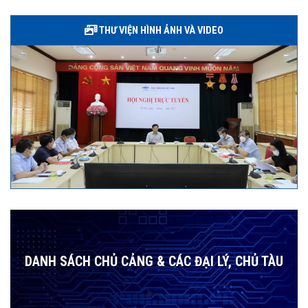
THƯ VIỆN HÌNH ẢNH VÀ VIDEO
DANH SÁCH CHỦ CẢNG & CÁC ĐẠI LÝ, CHỦ TÀU