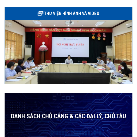
THƯ VIỆN HÌNH ẢNH VÀ VIDEO
DANH SÁCH CHỦ CẢNG & CÁC ĐẠI LÝ, CHỦ TÀU