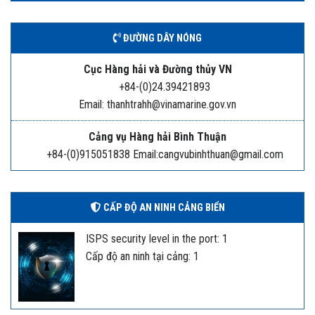
ĐƯỜNG DÂY NÓNG
Cục Hàng hải và Đường thủy VN
+84-(0)24.39421893
Email: thanhtrahh@vinamarine.gov.vn
Cảng vụ Hàng hải Bình Thuận
+84-(0)915051838 Email:cangvubinhthuan@gmail.com
CẤP ĐỘ AN NINH CẢNG BIỂN
ISPS security level in the port: 1
Cấp độ an ninh tại cảng: 1