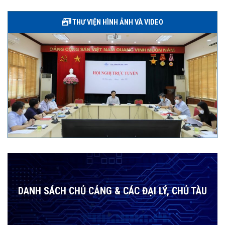
THƯ VIỆN HÌNH ẢNH VÀ VIDEO
DANH SÁCH CHỦ CẢNG & CÁC ĐẠI LÝ, CHỦ TÀU