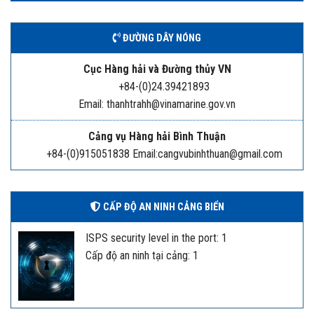
ĐƯỜNG DÂY NÓNG
Cục Hàng hải và Đường thủy VN
+84-(0)24.39421893
Email: thanhtrahh@vinamarine.gov.vn
Cảng vụ Hàng hải Bình Thuận
+84-(0)915051838 Email:cangvubinhthuan@gmail.com
CẤP ĐỘ AN NINH CẢNG BIỂN
ISPS security level in the port: 1
Cấp độ an ninh tại cảng: 1