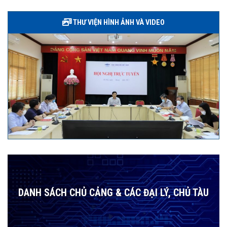
THƯ VIỆN HÌNH ẢNH VÀ VIDEO
DANH SÁCH CHỦ CẢNG & CÁC ĐẠI LÝ, CHỦ TÀU