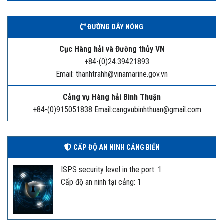
ĐƯỜNG DÂY NÓNG
Cục Hàng hải và Đường thủy VN
+84-(0)24.39421893
Email: thanhtrahh@vinamarine.gov.vn
Cảng vụ Hàng hải Bình Thuận
+84-(0)915051838 Email:cangvubinhthuan@gmail.com
CẤP ĐỘ AN NINH CẢNG BIỂN
ISPS security level in the port: 1
Cấp độ an ninh tại cảng: 1