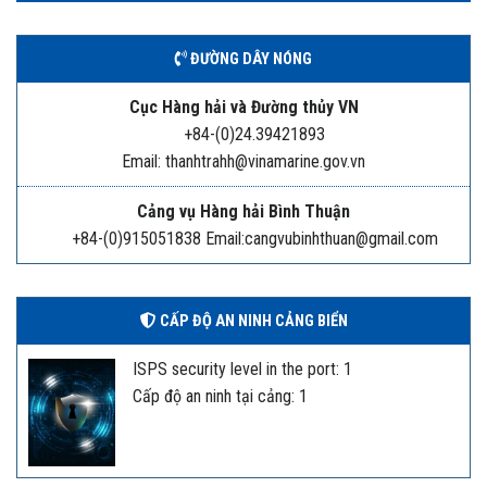
ĐƯỜNG DÂY NÓNG
Cục Hàng hải và Đường thủy VN
+84-(0)24.39421893
Email: thanhtrahh@vinamarine.gov.vn
Cảng vụ Hàng hải Bình Thuận
+84-(0)915051838 Email:cangvubinhthuan@gmail.com
CẤP ĐỘ AN NINH CẢNG BIỂN
ISPS security level in the port: 1
Cấp độ an ninh tại cảng: 1