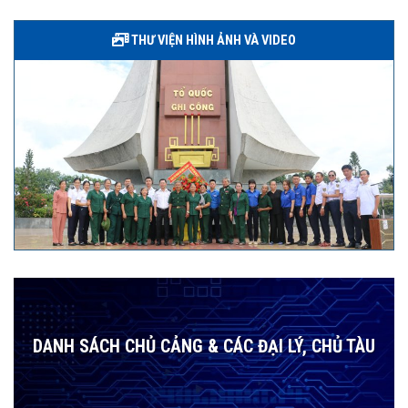
THƯ VIỆN HÌNH ẢNH VÀ VIDEO
DANH SÁCH CHỦ CẢNG & CÁC ĐẠI LÝ, CHỦ TÀU