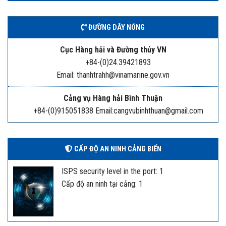
ĐƯỜNG DÂY NÓNG
Cục Hàng hải và Đường thủy VN
+84-(0)24.39421893
Email: thanhtrahh@vinamarine.gov.vn
Cảng vụ Hàng hải Bình Thuận
+84-(0)915051838 Email:cangvubinhthuan@gmail.com
CẤP ĐỘ AN NINH CẢNG BIỂN
ISPS security level in the port: 1
Cấp độ an ninh tại cảng: 1