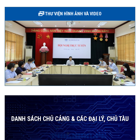
THƯ VIỆN HÌNH ẢNH VÀ VIDEO
DANH SÁCH CHỦ CẢNG & CÁC ĐẠI LÝ, CHỦ TÀU