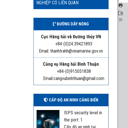
NGHIỆP CÓ LIÊN QUAN
ĐƯỜNG DÂY NÓNG
Cục Hàng hải và Đường thủy VN
+84-(0)24.39421893
Email: thanhtrahh@vinamarine.gov.vn
Cảng vụ Hàng hải Bình Thuận
+84-(0)915051838
Email:cangvubinhthuan@gmail.com
CẤP ĐỘ AN NINH CẢNG BIỂN
ISPS security level in
the port: 1
Cấp độ an ninh tại