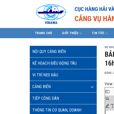
Skip
to
content
TRANG CHỦ
GIỚI THIỆU
TIN TỨC
DỰ BÁO
NỘI QUY CẢNG BIỂN
BẢ
16h
KẾ HOẠCH ĐIỀU ĐỘNG TÀU
ĐĂNG 
VỊ TRÍ NEO ĐẬU
View 
CẢNG BIỂN
TIẾP CÔNG DÂN
THÔNG TIN CƠ QUAN, DOANH