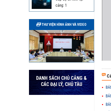
cảng: 1
THƯ VIỆN HÌNH ẢNH VÀ VIDEO
Cá
DANH SÁCH CHỦ CẢNG &
CÁC ĐẠI LÝ, CHỦ TÀU
BẢN
BẢN
BẢN