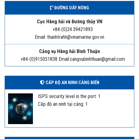
ĐƯỜNG DÂY NÓNG
Cục Hàng hải và Đường thủy VN
+84-(0)24.39421893
Email: thanhtrahh@vinamarine.gov.vn
Cảng vụ Hàng hải Bình Thuận
+84-(0)915051838 Email:cangvubinhthuan@gmail.com
CẤP ĐỘ AN NINH CẢNG BIỂN
ISPS security level in the port: 1
Cấp độ an ninh tại cảng: 1