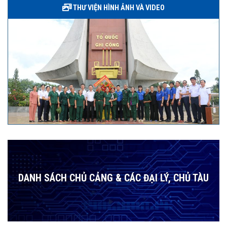
THƯ VIỆN HÌNH ẢNH VÀ VIDEO
DANH SÁCH CHỦ CẢNG & CÁC ĐẠI LÝ, CHỦ TÀU