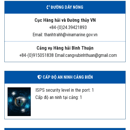
ĐƯỜNG DÂY NÓNG
Cục Hàng hải và Đường thủy VN
+84-(0)24.39421893
Email: thanhtrahh@vinamarine.gov.vn
Cảng vụ Hàng hải Bình Thuận
+84-(0)915051838 Email:cangvubinhthuan@gmail.com
CẤP ĐỘ AN NINH CẢNG BIỂN
ISPS security level in the port: 1
Cấp độ an ninh tại cảng: 1