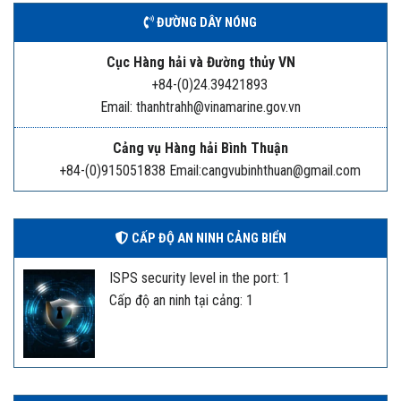
ĐƯỜNG DÂY NÓNG
Cục Hàng hải và Đường thủy VN
+84-(0)24.39421893
Email: thanhtrahh@vinamarine.gov.vn
Cảng vụ Hàng hải Bình Thuận
+84-(0)915051838 Email:cangvubinhthuan@gmail.com
CẤP ĐỘ AN NINH CẢNG BIỂN
ISPS security level in the port: 1
Cấp độ an ninh tại cảng: 1