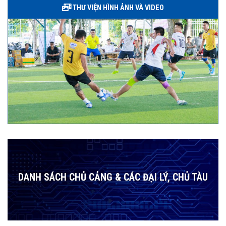
THƯ VIỆN HÌNH ẢNH VÀ VIDEO
DANH SÁCH CHỦ CẢNG & CÁC ĐẠI LÝ, CHỦ TÀU