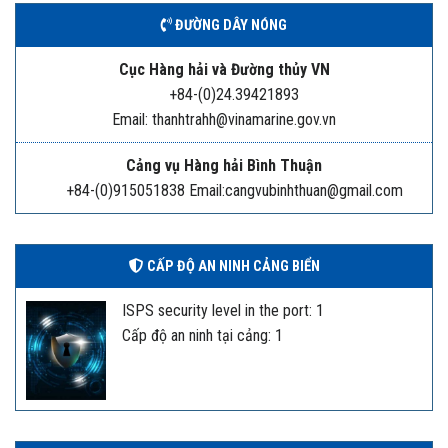
ĐƯỜNG DÂY NÓNG
Cục Hàng hải và Đường thủy VN
+84-(0)24.39421893
Email: thanhtrahh@vinamarine.gov.vn
Cảng vụ Hàng hải Bình Thuận
+84-(0)915051838 Email:cangvubinhthuan@gmail.com
CẤP ĐỘ AN NINH CẢNG BIỂN
ISPS security level in the port: 1
Cấp độ an ninh tại cảng: 1