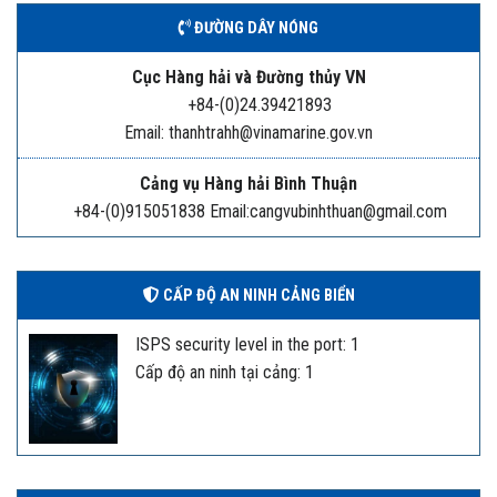
ĐƯỜNG DÂY NÓNG
Cục Hàng hải và Đường thủy VN
+84-(0)24.39421893
Email: thanhtrahh@vinamarine.gov.vn
Cảng vụ Hàng hải Bình Thuận
+84-(0)915051838 Email:cangvubinhthuan@gmail.com
CẤP ĐỘ AN NINH CẢNG BIỂN
ISPS security level in the port: 1
Cấp độ an ninh tại cảng: 1